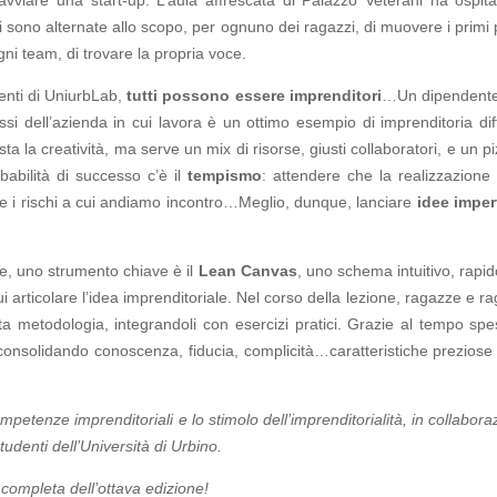
si sono alternate allo scopo, per ognuno dei ragazzi, di muovere i primi 
gni team, di trovare la propria voce.
enti di UniurbLab,
tutti possono essere imprenditori
…Un dipendent
si dell’azienda in cui lavora è un ottimo esempio di imprenditoria dif
ta la creatività, ma serve un mix di risorse, giusti collaboratori, e un pi
abilità di successo c’è il
tempismo
: attendere che la realizzazione 
e i rischi a cui andiamo incontro…Meglio, dunque, lanciare
idee imper
ee, uno strumento chiave è il
Lean Canvas
, uno schema intuitivo, rapid
i articolare l’idea imprenditoriale. Nel corso della lezione, ragazze e ra
a metodologia, integrandoli con esercizi pratici. Grazie al tempo spe
onsolidando conoscenza, fiducia, complicità…caratteristiche preziose 
ompetenze imprenditoriali e lo stimolo dell’imprenditorialità, in collabora
tudenti dell’Università di Urbino.
ompleta dell’ottava edizione!