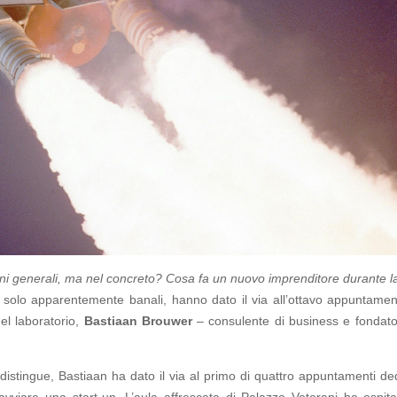
mini generali, ma nel concreto? Cosa fa un nuovo imprenditore durante l
i, solo apparentemente banali, hanno dato il via all’ottavo appuntamen
el laboratorio,
Bastiaan Brouwer
– consulente di business e fondato
istingue, Bastiaan ha dato il via al primo di quattro appuntamenti ded
avviare una start-up. L’aula affrescata di Palazzo Veterani ha ospita