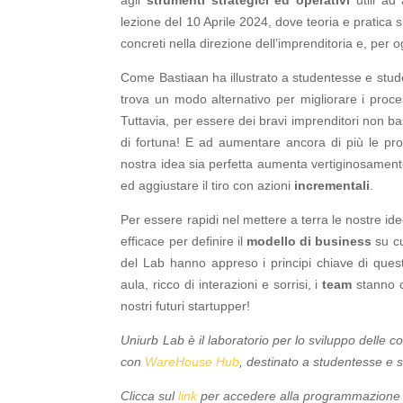
lezione del 10 Aprile 2024, dove teoria e pratica 
concreti nella direzione dell’imprenditoria e, per o
Come Bastiaan ha illustrato a studentesse e stud
trova un modo alternativo per migliorare i proces
Tuttavia, per essere dei bravi imprenditori non bas
di fortuna! E ad aumentare ancora di più le prob
nostra idea sia perfetta aumenta vertiginosament
ed aggiustare il tiro con azioni
incrementali
.
Per essere rapidi nel mettere a terra le nostre id
efficace per definire il
modello di business
su cu
del Lab hanno appreso i principi chiave di quest
aula, ricco di interazioni e sorrisi, i
team
stanno c
nostri futuri startupper!
Uniurb Lab è il laboratorio per lo sviluppo delle c
con
WareHouse Hub
, destinato a studentesse e s
Clicca sul
link
per accedere alla programmazione c