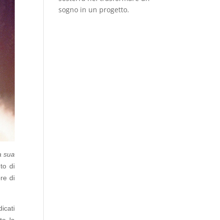
sogno in un progetto.
a sua
to di
re di
icati
to la