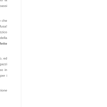
passi
e che
fusa!
zzico
della
fette
o, ed
gazzi
so in
per i
zione