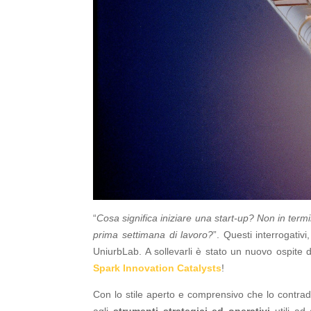
“
Cosa significa iniziare una start-up? Non in ter
prima settimana di lavoro?
”. Questi interrogativ
UniurbLab. A sollevarli è stato un nuovo ospite d
Spark Innovation Catalysts
!
Con lo stile aperto e comprensivo che lo contradd
agli
strumenti strategici ed operativi
utili ad 