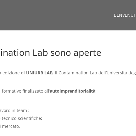
BENVENUT
mination Lab sono aperte
a edizione di
UNIURB LAB
, il Contamination Lab dell’Università deg
formative finalizzate all’
autoimprenditorialità
:
avoro in team ;
tecnico-scientifiche;
i mercato.