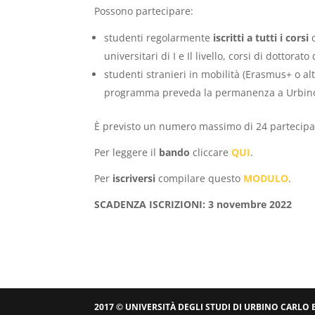
Possono partecipare:
studenti regolarmente
iscritti a tutti i corsi
d
universitari di I e Il livello, corsi di dottorat
studenti stranieri in mobilità (Erasmus+ o altr
programma preveda la permanenza a Urbino l’
È previsto un numero massimo di 24 partecipa
Per leggere il
bando
cliccare
QUI
.
Per
iscriversi
compilare questo
MODULO
.
SCADENZA ISCRIZIONI: 3 novembre 2022
2017 © UNIVERSITÀ DEGLI STUDI DI URBINO CARLO 