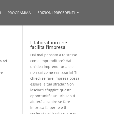
I
PROGRAMMA
EDIZIONI PRECEDENTI
Il laboratorio che
facilita l’impresa
Hai mai pensato a te stesso
come imprenditore? Hai
ta ad
un’idea imprenditoriale e
non sai come realizzarla? Ti
re
chiedi se fare impresa possa
essere la tua strada? Non
lasciarti sfuggire questa
opportunità: Uniurb Lab ti
aiuterà a capire se fare
impresa fa per te e ti
sosterrà nel trasformare un