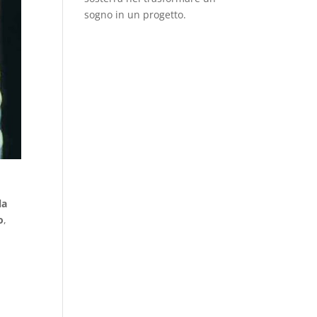
sogno in un progetto.
la
o
,