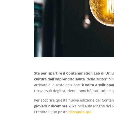
Sta per ripartire il Contamination Lab di Uni
cultura dell’imprenditorialità
, della sostenibil
arrivato alla sesta edizione,
è volto a svilupp
trasversali degli studenti, nonché l’attitudine 
Per scoprire questa nuova edizione del Conta
giovedì 2 dicembre 2021
nell’Aula Magna del R
Prenota il tuo posto
cliccando qui
.