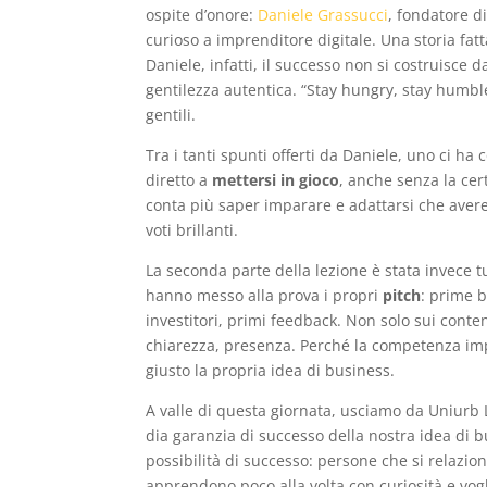
ospite d’onore:
Daniele Grassucci
, fondatore d
curioso a imprenditore digitale. Una storia fat
Daniele, infatti, il successo non si costruisce d
gentilezza autentica. “Stay hungry, stay humble
gentili.
Tra i tanti spunti offerti da Daniele, uno ci ha 
diretto a
mettersi in gioco
, anche senza la cer
conta più saper imparare e adattarsi che avere
voti brillanti.
La seconda parte della lezione è stata invece tu
hanno messo alla prova i propri
pitch
: prime 
investitori, primi feedback. Non solo sui cont
chiarezza, presenza. Perché la competenza imp
giusto la propria idea di business.
A valle di questa giornata, usciamo da Uniurb L
dia garanzia di successo della nostra idea di 
possibilità di successo: persone che si relazion
apprendono poco alla volta con curiosità e vogli