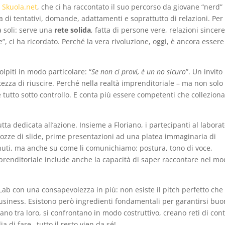
i
Skuola.net
, che ci ha raccontato il suo percorso da giovane “nerd”
ta di tentativi, domande, adattamenti e soprattutto di relazioni. Per
a soli: serve una
rete solida
, fatta di persone vere, relazioni sincere
”, ci ha ricordato. Perché la vera rivoluzione, oggi, è ancora essere
colpiti in modo particolare: “
Se non ci provi, è un no sicuro
”. Un invito
tezza di riuscire. Perché nella realtà imprenditoriale – ma non solo
 tutto sotto controllo. E conta più essere competenti che collezion
tta dedicata all’azione. Insieme a Floriano, i partecipanti al laborat
bozze di slide, prime presentazioni ad una platea immaginaria di
enuti, ma anche su come li comunichiamo: postura, tono di voce,
renditoriale include anche la capacità di saper raccontare nel m
ab con una consapevolezza in più: non esiste il pitch perfetto che 
business. Esistono però ingredienti fondamentali per garantirsi bu
ano tra loro, si confrontano in modo costruttivo, creano reti di cont
a di fare…tutto il resto vien da sé!