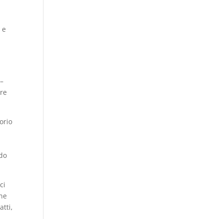
 e
 –
are
orio
odo
ci
one
atti,